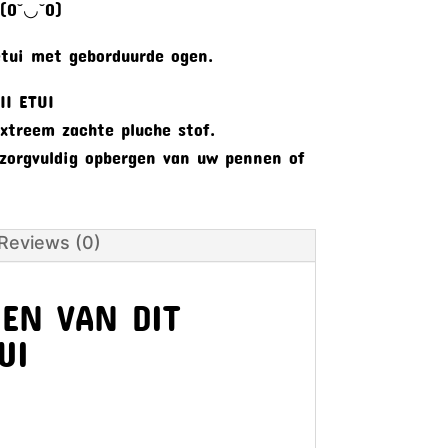
 (O˘◡˘O)
etui met geborduurde ogen.
AII ETUI
extreem zachte pluche stof.
 zorgvuldig opbergen van uw pennen of
.
Reviews (0)
EN VAN DIT
UI