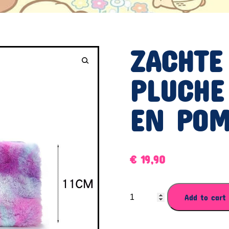
ZACHTE
PLUCHE
EN PO
€
19,90
ZACHTE
Add to cart
KAWAII
PLUCHE