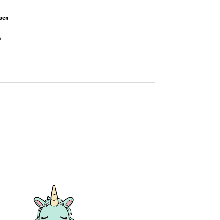
toen
m