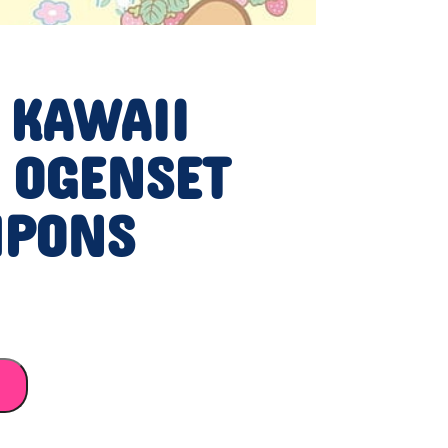
 KAWAII
 OGENSET
MPONS