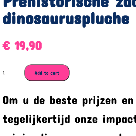
Prehistorische z
dinosauruspluche
€
19,90
Prehistorische
Add to cart
zachtheid
met
deze
Om u de beste prijzen en
dinosauruspluche
quantity
tegelijkertijd onze impac