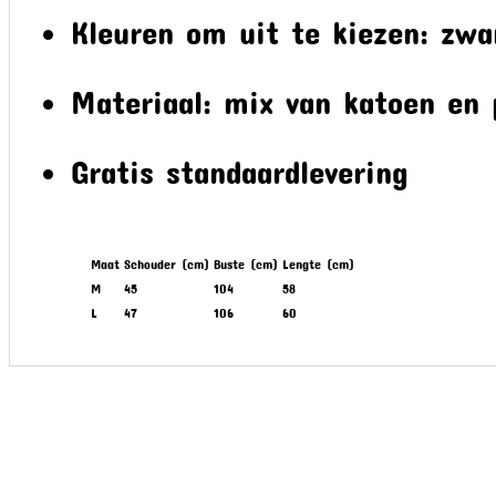
Kleuren om uit te kiezen: zwa
Materiaal: mix van katoen en 
Gratis standaardlevering
Maat
Schouder (cm)
Buste (cm)
Lengte (cm)
M
45
104
58
L
47
106
60