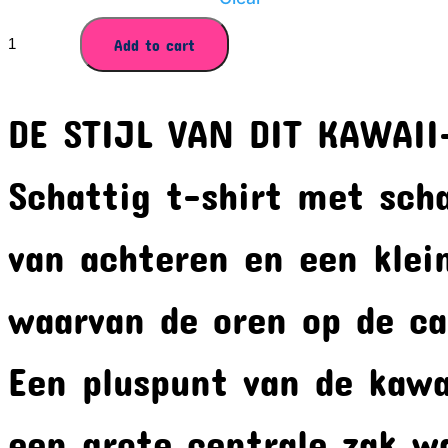
KLEIN
Add to cart
MONSTER
T-
SHIRT
DE STIJL VAN DIT KAWAII
MET
CAPUCHON
Schattig t-shirt met sch
quantity
van achteren en een klei
waarvan de oren op de ca
Een pluspunt van de kawai
een grote centrale zak wa