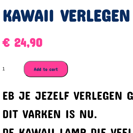
KAWAII VERLEGEN
€
24,90
KAWAII
Add to cart
VERLEGEN
VARKENSLAMP
quantity
EB JE JEZELF VERLEGEN
DIT VARKEN IS NU.
DE KAWAII LAMP DIE VEEL