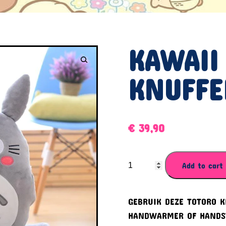
KAWAII
KNUFFE
€
39,90
KAWAII
Add to cart
TOTORO
KNUFFEL
GEBRUIK DEZE TOTORO K
quantity
HANDWARMER OF HANDS