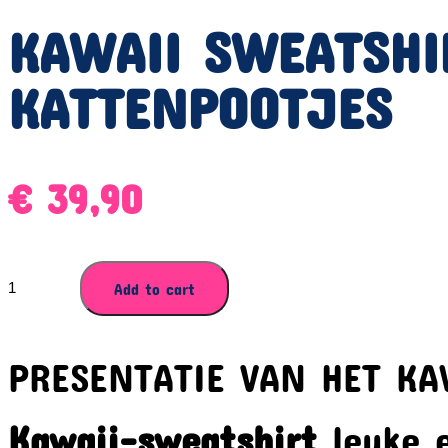
KAWAII SWEATSHI
KATTENPOOTJES
€
39,90
KAWAII
Add to cart
SWEATSHIRT
MET
KATTENPOOTJES
PRESENTATIE VAN HET KA
quantity
Kawaii-sweatshirt
leuke 