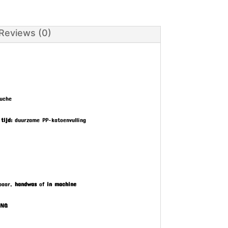
Reviews (0)
luche
tijd:
duurzame PP-katoenvulling
baar,
handwas
of
in machine
ING