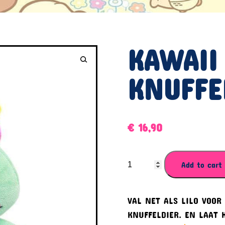
KAWAII
KNUFFE
€
16,90
KAWAII
Add to cart
SCRUMP-
KNUFFEL
VAL NET ALS LILO VOOR
quantity
KNUFFELDIER. EN LAAT 