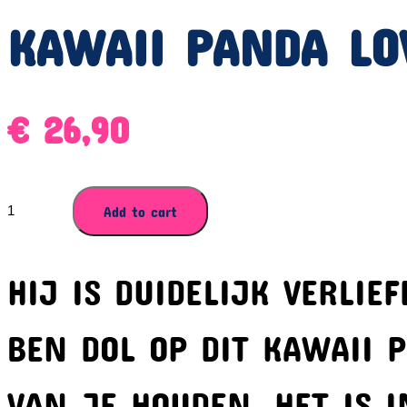
KAWAII PANDA LO
€
26,90
KAWAII
Add to cart
PANDA
LOVERS-
KNUFFEL
HIJ IS DUIDELIJK VERLIE
quantity
BEN DOL OP DIT KAWAII 
VAN JE HOUDEN. HET IS 