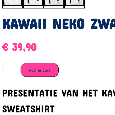
KAWAII NEKO ZW
€
39,90
KAWAII
Add to cart
NEKO
ZWART-
WIT
PRESENTATIE VAN HET K
SWEATSHIRT
quantity
SWEATSHIRT