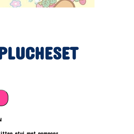
PLUCHESET
EN
kitten etui met pompons.