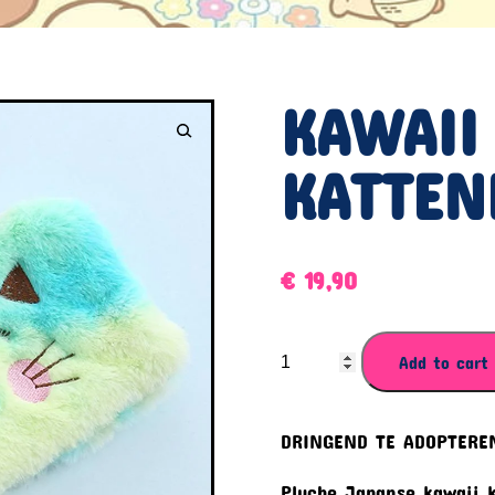
KAWAII
KATTEN
€
19,90
KAWAII
Add to cart
KATTENPLUCHESET
quantity
DRINGEND TE ADOPTER
Pluche Japanse kawaii 