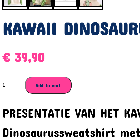
KAWAII DINOSAU
€
39,90
KAWAII
Add to cart
DINOSAURUSSWEATER
quantity
PRESENTATIE VAN HET KA
Dinosaurussweatshirt met