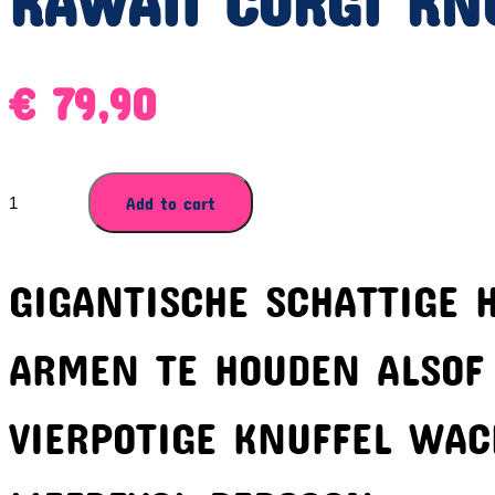
KAWAII CORGI KN
€
79,90
KAWAII
Add to cart
CORGI
KNUFFEL
100
GIGANTISCHE SCHATTIGE 
CM
quantity
ARMEN TE HOUDEN ALSOF 
VIERPOTIGE KNUFFEL WAC